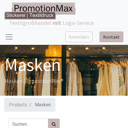
Textilgroßhandel
mit
Logo-Service
Anmelden
Kontakt
Masken
Masken | PromotionMax®
Products
Masken