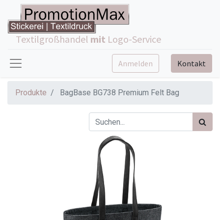
Textilgroßhandel
mit
Logo-Service
Anmelden
Kontakt
Produkte
BagBase BG738 Premium Felt Bag