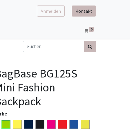
Anmelden
Kontakt
0
BagBase BG125S
ini Fashion
Backpack
rbe