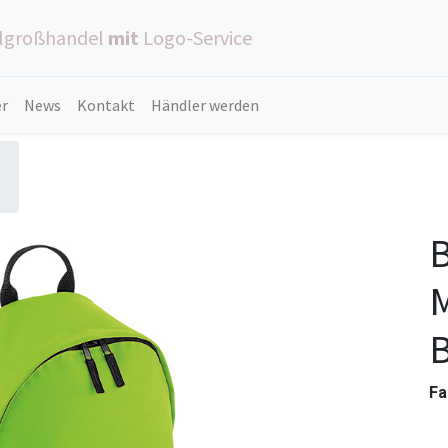
ilgroßhandel
mit
Logo-Service
er
News
Kontakt
Händler werden
M
Fa