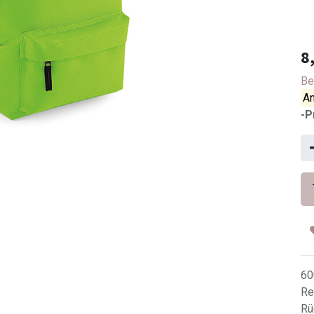
8
Be
An
-P
60
Re
Rü