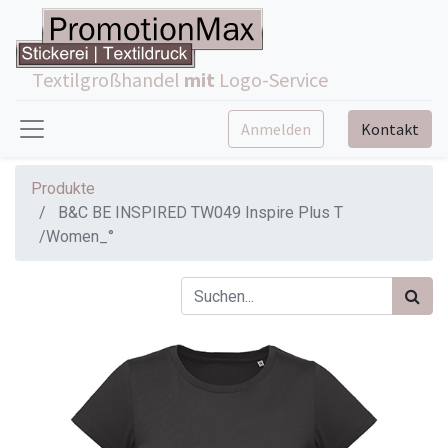
Textilgroßhandel
mit
Logo-Service
Anmelden
Kontakt
Produkte
B&C BE INSPIRED TW049 Inspire Plus T
/Women_°