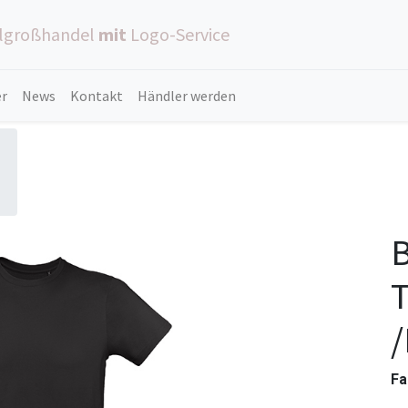
ilgroßhandel
mit
Logo-Service
er
News
Kontakt
Händler werden
T
Fa