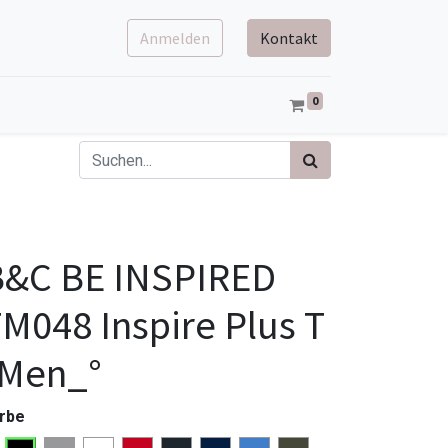
Anmelden
Kontakt
0
B&C BE INSPIRED
M048 Inspire Plus T
/Men_°
rbe