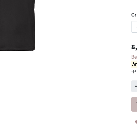
G
8
Be
An
-P