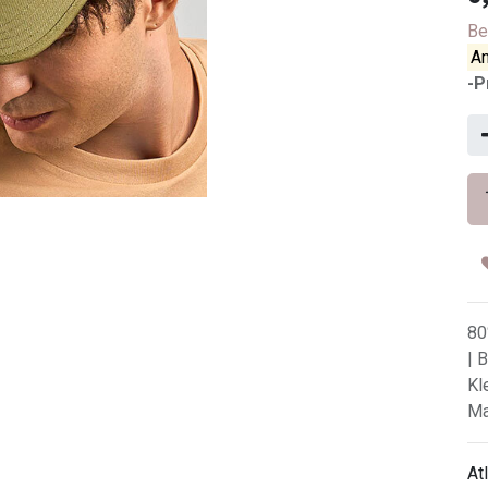
Be
An
-P
80
| 
Kl
Ma
At