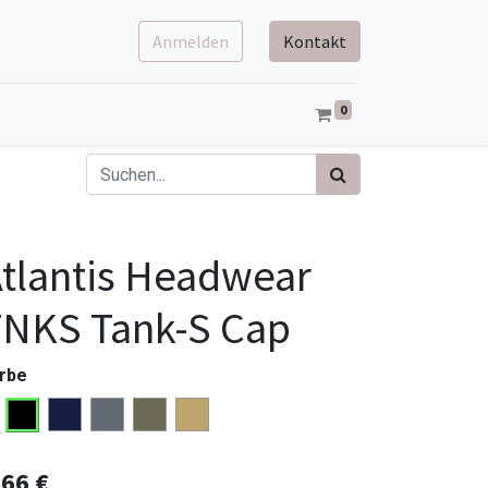
Anmelden
Kontakt
0
tlantis Headwear
TNKS Tank-S Cap
rbe
,66
€