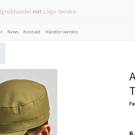
ilgroßhandel
mit
Logo-Service
er
News
Kontakt
Händler werden
A
Fa
6