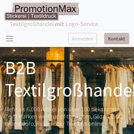
Textilgroßhandel
mit
Logo-Service
Anmelden
Kontakt
B2B
Textilgroßhande
Mehr als 6.000 Artikel von über 100 bekannten
Textil Marken wie Fruit-of-the-Loom, Gildan, B&C,
Promodoro, Russel oder Tee Jays online.