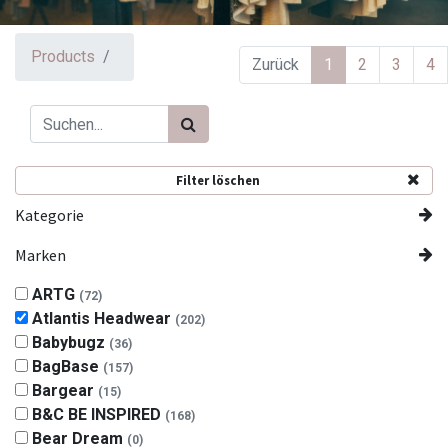
Products
Zurück
1
2
3
4
Filter löschen
Kategorie
Marken
ARTG
(72)
Atlantis Headwear
(202)
Babybugz
(36)
BagBase
(157)
Bargear
(15)
B&C BE INSPIRED
(168)
Bear Dream
(0)