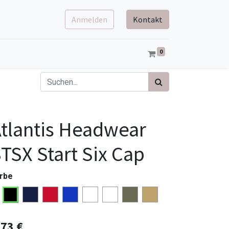
Anmelden
Kontakt
0
tlantis Headwear
TSX Start Six Cap
rbe
,73
€