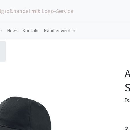
ilgroßhandel
mit
Logo-Service
er
News
Kontakt
Händler werden
A
S
Fa
2