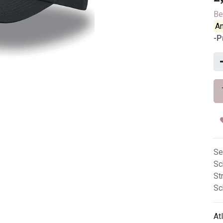
Be
An
-P
Se
Sc
St
Sc
At