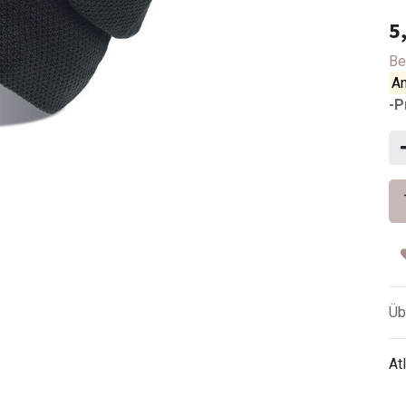
5
Be
An
-P
Üb
At