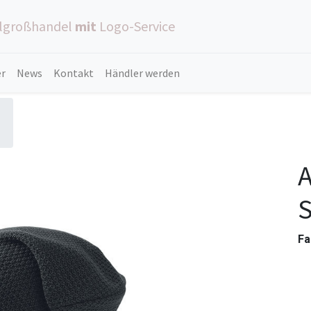
ilgroßhandel
mit
Logo-Service
er
News
Kontakt
Händler werden
A
Fa