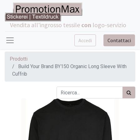
Vendita all'ingrosso tessile
con
logo-servizio
Accedi
Contattaci
Prodotti
Build Your Brand BY150 Organic Long Sleeve With
Cuffrib