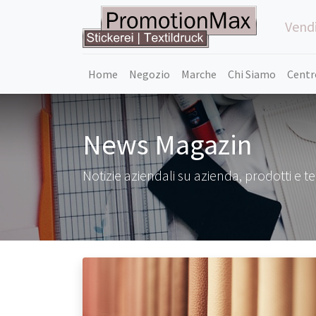
Vendi
Home
Negozio
Marche
Chi Siamo
Centr
News Magazin
Notizie aziendali su azienda, prodotti e t