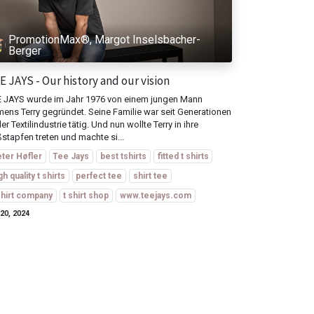
PromotionMax®, Margot Inselsbacher-
Berger
E JAYS - Our history and our vision
 JAYS wurde im Jahr 1976 von einem jungen Mann
ens Terry gegründet. Seine Familie war seit Generationen
der Textilindustrie tätig. Und nun wollte Terry in ihre
stapfen treten und machte si...
ter Høfler
Tee Jays
best tshirts
fitted t shirts
gh quality t shirts
perfect tee
shirt tee
shirt company
t shirt shop
www.teejays.com
 20, 2024