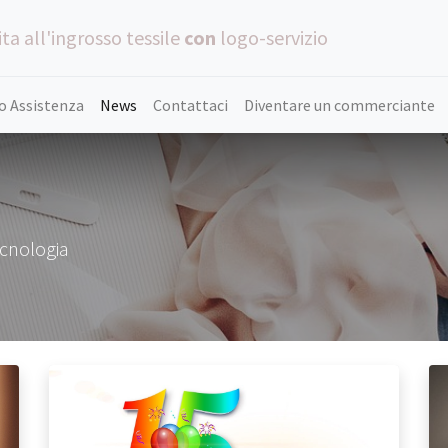
ta all'ingrosso tessile
con
logo-servizio
o Assistenza
News
Contattaci
Diventare un commerciante
ecnologia