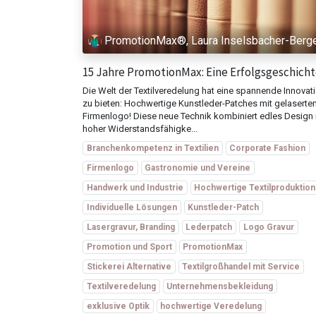
PromotionMax®, Laura Inselsbacher-Berg
15 Jahre PromotionMax: Eine Erfolgsgeschich
Die Welt der Textilveredelung hat eine spannende Innovat
zu bieten: Hochwertige Kunstleder-Patches mit gelaserte
Firmenlogo! Diese neue Technik kombiniert edles Design 
hoher Widerstandsfähigke...
Branchenkompetenz in Textilien
Corporate Fashion
Firmenlogo
Gastronomie und Vereine
Handwerk und Industrie
Hochwertige Textilproduktion
Individuelle Lösungen
Kunstleder-Patch
Lasergravur, Branding
Lederpatch
Logo Gravur
Promotion und Sport
PromotionMax
Stickerei Alternative
Textilgroßhandel mit Service
Textilveredelung
Unternehmensbekleidung
exklusive Optik
hochwertige Veredelung