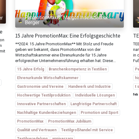
PromotionMax®, Margot Inselsbacher-
er
Berger
te
15 Jahre PromotionMax: Eine Erfolgsgeschichte
TE
ion
**2024: 15 Jahre PromotionMax** Mit Stolz und Freude
TEE
m
geben wir bekannt, dass PromotionMax von der
nam
mit
Wirtschaftskammer eine Ehrenurkunde für 15 Jahre
in 
erfolgreicher Unternehmensführung erhalten hat. Diese...
Fuß
15 Jahre Erfolg
Branchenkompetenz in Textilien
Pe
Ehrenurkunde Wirtschaftskammer
hi
Gastronomie und Vereine
Handwerk und Industrie
t 
feb
Hochwertige Textilproduktion
Individuelle Lösungen
Innovative Partnerschaften
Langfristige Partnerschaft
Nachhaltige Kundenbeziehungen
Promotion und Sport
PromotionMax
PromotionMax Jubiläum
Qualität und Vertrauen
Textilgroßhandel mit Service
Textilveredelung
anniversary