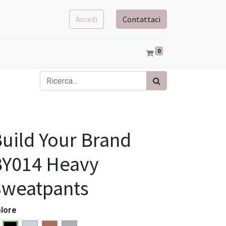
Accedi
Contattaci
0
uild Your Brand
BY014 Heavy
Sweatpants
lore