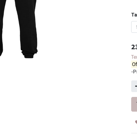
Ta
2
Te
Of
-P