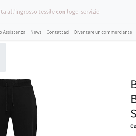
ta all'ingrosso tessile
con
logo-servizio
o Assistenza
News
Contattaci
Diventare un commerciante
B
Co