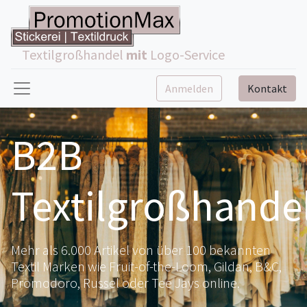
Textilgroßhandel
mit
Logo-Service
Anmelden
Kontakt
B2B
Textilgroßhande
Mehr als 6.000 Artikel von über 100 bekannten
Textil Marken wie Fruit-of-the-Loom, Gildan, B&C,
Promodoro, Russel oder Tee Jays online.