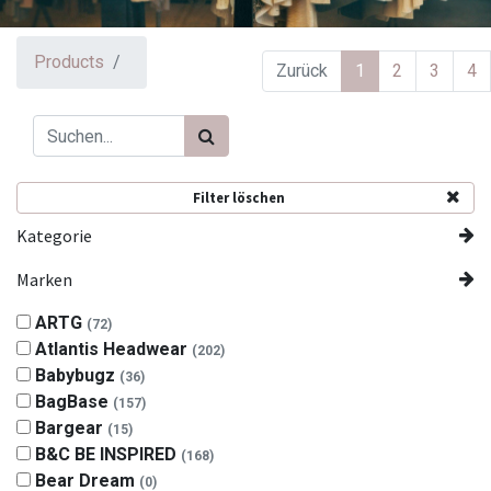
Products
Zurück
1
2
3
4
Filter löschen
Kategorie
Marken
ARTG
(72)
Atlantis Headwear
(202)
Babybugz
(36)
BagBase
(157)
Bargear
(15)
B&C BE INSPIRED
(168)
Bear Dream
(0)