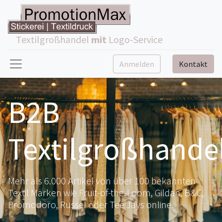
Textilgroßhandel
mit
Logo-Service
Anmelden
Kontakt
B2B
Textilgroßhande
Mehr als 6.000 Artikel von über 100 bekannten
Textil Marken wie Fruit-of-the-Loom, Gildan, B&C,
Promodoro, Russel oder Tee Jays online.