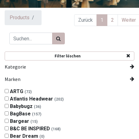
Products
Zurück
1
2
Weiter
Filter löschen
Kategorie
Marken
ARTG
(72)
Atlantis Headwear
(202)
Babybugz
(36)
BagBase
(157)
Bargear
(15)
B&C BE INSPIRED
(168)
Bear Dream
(0)