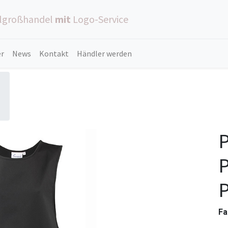
ilgroßhandel
mit
Logo-Service
er
News
Kontakt
Händler werden
P
Fa