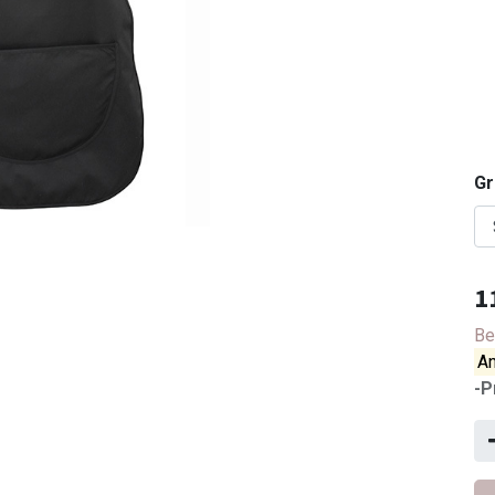
G
1
Be
An
-P