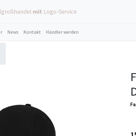
ilgroßhandel
mit
Logo-Service
er
News
Kontakt
Händler werden
F
D
Fa
1