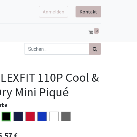
Anmelden
Kontakt
0
LEXFIT 110P Cool &
ry Mini Piqué
rbe
5,57
€