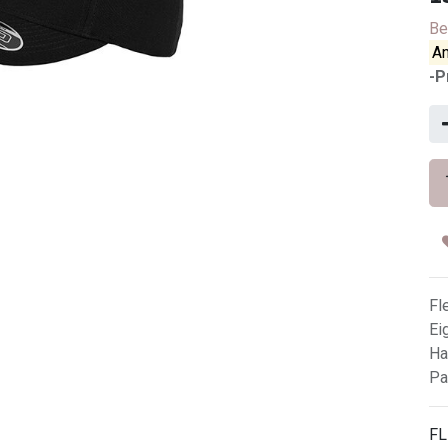
Be
An
-P
Fl
Ei
Ha
Pa
FL