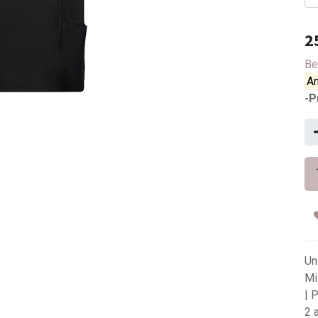
2
Be
An
-P
Un
Mi
| 
2 