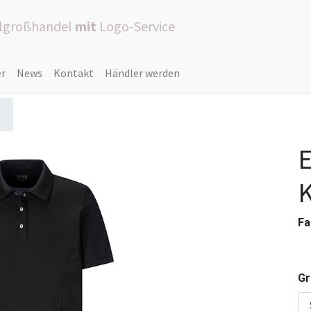
ilgroßhandel
mit
Logo-Service
er
News
Kontakt
Händler werden
E
Fa
G