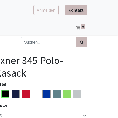
Anmelden
Kontakt
0
xner 345 Polo-
Kasack
rbe
röße