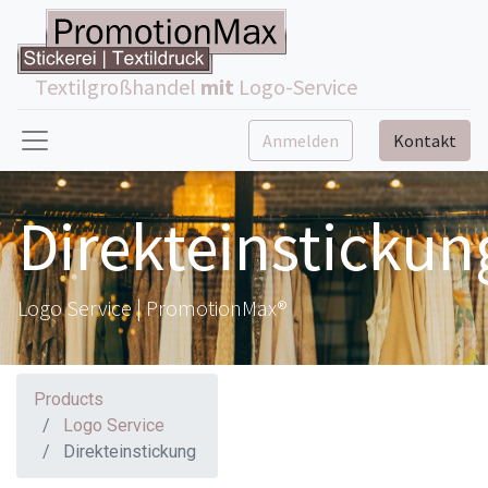
Textilgroßhandel
mit
Logo-Service
Anmelden
Kontakt
Direkteinstickun
Logo Service | PromotionMax®
Products
Logo Service
Direkteinstickung