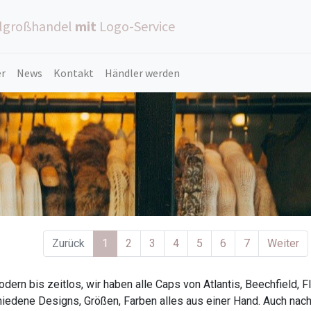
ilgroßhandel
mit
Logo-Service
er
News
Kontakt
Händler werden
Zurück
1
2
3
4
5
6
7
Weiter
dern bis zeitlos, wir haben alle Caps von Atlantis, Beechfield, Fl
iedene Designs, Größen, Farben alles aus einer Hand. Auch nach