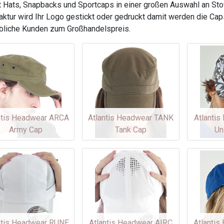
 Hats, Snapbacks und Sportcaps in einer großen Auswahl an Stof
ktur wird Ihr Logo gestickt oder gedruckt damit werden die Ca
bliche Kunden zum Großhandelspreis.
ntis Headwear ARCA
Atlantis Headwear TANK
Atlanti
Army Cap
Tank Cap
Un
ntis Headwear RUNE
Atlantis Headwear AIRC
Atlanti