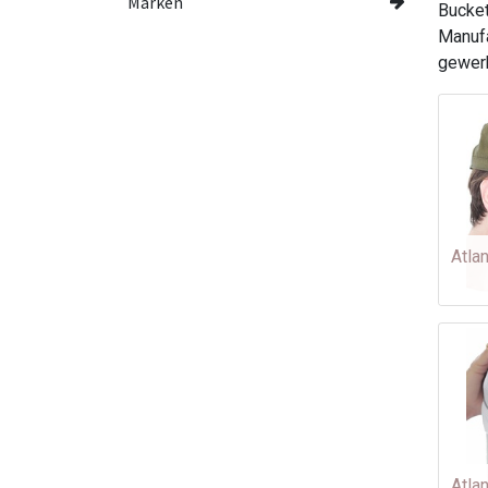
Marken
Bucket
Manufa
gewer
Atla
Atla