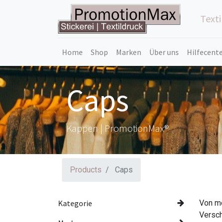
Text
Home
Shop
Marken
Über uns
Hilfecent
Caps
Kappen | PromotionMax®
Products
Caps
Kategorie
Von mo
Versch