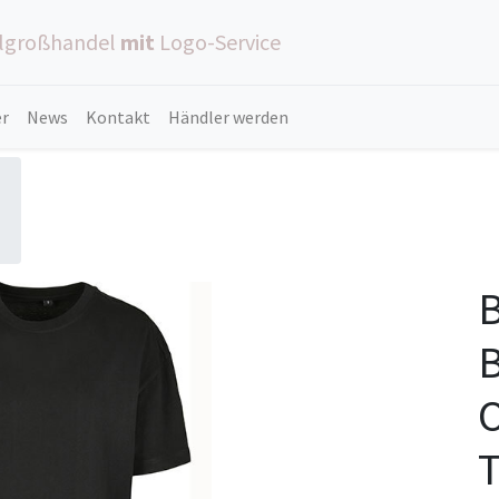
ilgroßhandel
mit
Logo-Service
er
News
Kontakt
Händler werden
B
B
O