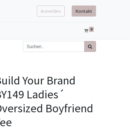
Anmelden
Kontakt
0
uild Your Brand
Y149 Ladies´
versized Boyfriend
Tee