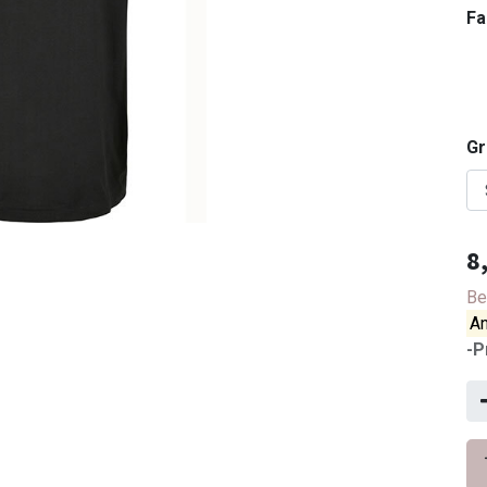
Fa
G
8
Be
An
-P