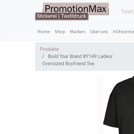
Text
Home
Shop
Marken
Über uns
Hilfecent
Produkte
Build Your Brand BY149 Ladies´
Oversized Boyfriend Tee