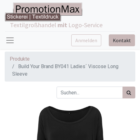
Textilgroßhandel
mit
Logo-Service
Anmelden
Kontakt
Produkte
Build Your Brand BY041 Ladies´ Viscose Long
Sleeve