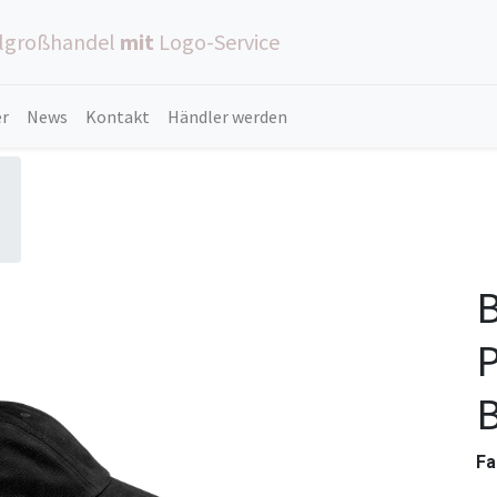
ilgroßhandel
mit
Logo-Service
er
News
Kontakt
Händler werden
B
P
B
Fa