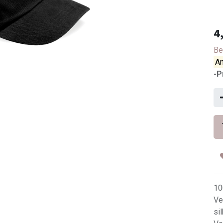
4
Be
An
-P
10
Ve
si