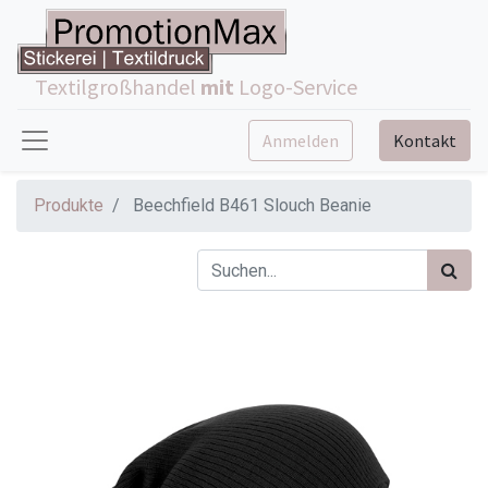
Textilgroßhandel
mit
Logo-Service
Anmelden
Kontakt
Produkte
Beechfield B461 Slouch Beanie