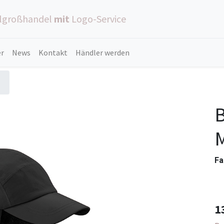
ilgroßhandel
mit
Logo-Service
er
News
Kontakt
Händler werden
B
Fa
1