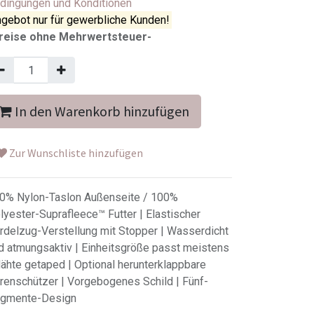
dingungen und Konditionen
gebot nur für gewerbliche Kunden!
reise ohne Mehrwertsteuer-
In den Warenkorb hinzufügen
Zur Wunschliste hinzufügen
0% Nylon-Taslon Außenseite / 100%
lyester-Suprafleece™ Futter | Elastischer
rdelzug-Verstellung mit Stopper | Wasserdicht
d atmungsaktiv | Einheitsgröße passt meistens
Nähte getaped | Optional herunterklappbare
renschützer | Vorgebogenes Schild | Fünf-
gmente-Design