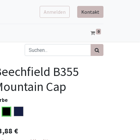
Anmelden
Kontakt
0
eechfield B355
Mountain Cap
rbe
3,88
€