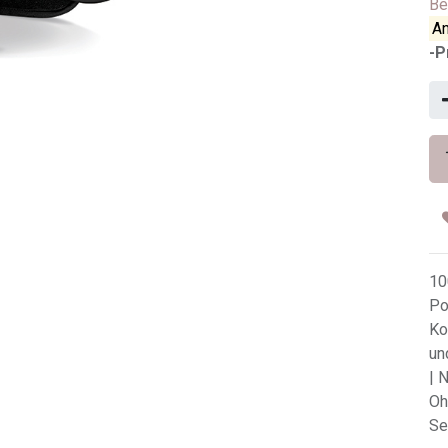
Be
An
-P
10
Po
Ko
un
| 
Oh
Se