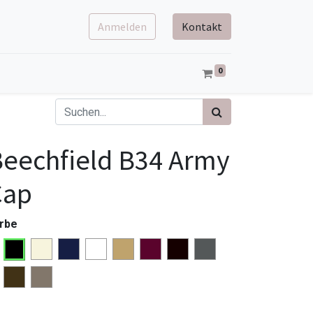
Anmelden
Kontakt
0
eechfield B34 Army
Cap
rbe