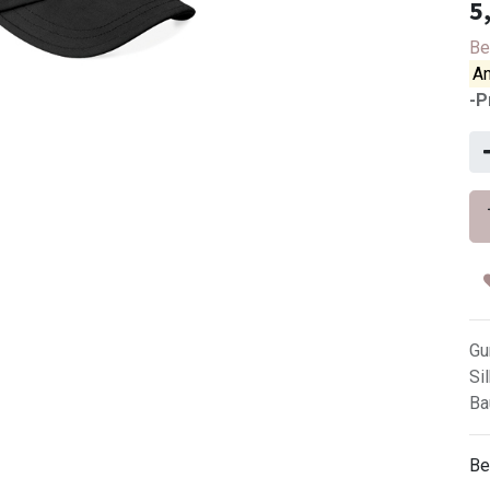
5
Be
An
-P
Gu
Si
Ba
Be