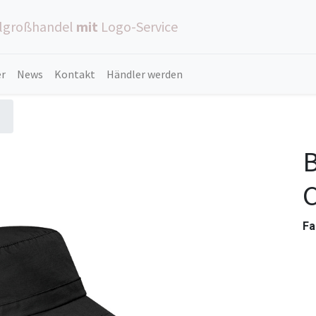
ilgroßhandel
mit
Logo-Service
er
News
Kontakt
Händler werden
B
Fa