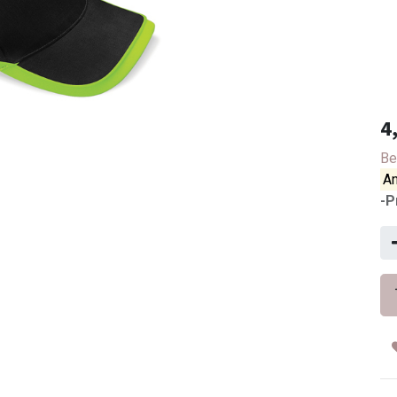
4
Be
An
-P