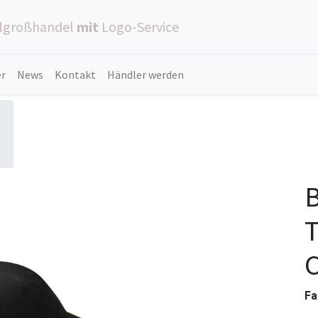
ilgroßhandel
mit
Logo-Service
er
News
Kontakt
Händler werden
B
C
Fa