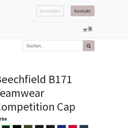
Anmelden
Kontakt
0
eechfield B171
Teamwear
ompetition Cap
rbe