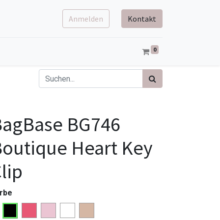
Anmelden
Kontakt
0
BagBase BG746
outique Heart Key
lip
rbe