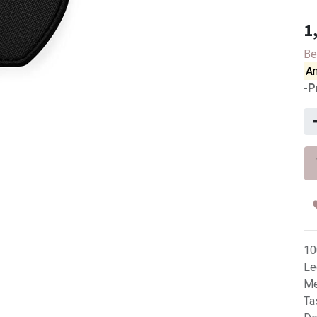
1
Be
An
-P
10
Le
Me
Ta