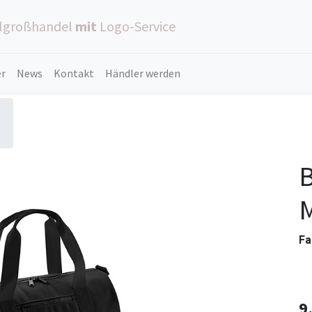
ilgroßhandel
mit
Logo-Service
er
News
Kontakt
Händler werden
M
Fa
9