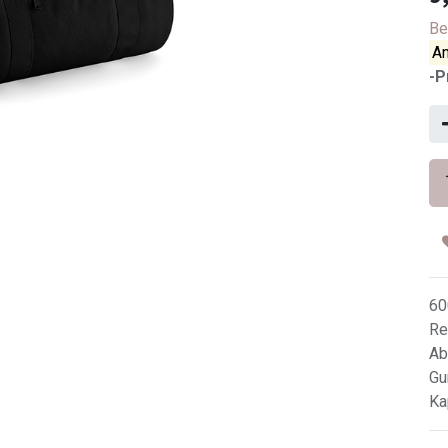
Be
An
-P
60
Re
Ab
Gu
Ka