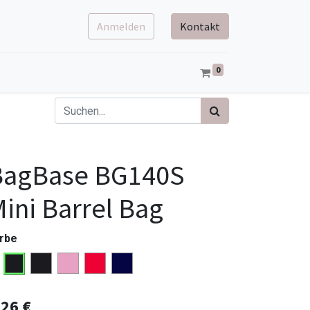
Anmelden
Kontakt
0
BagBase BG140S
ini Barrel Bag
rbe
,26
€