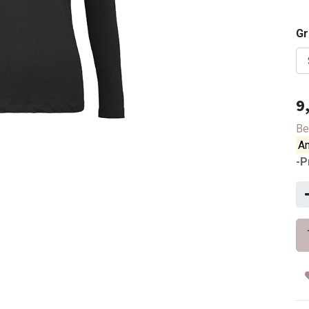
G
9
Be
An
-P