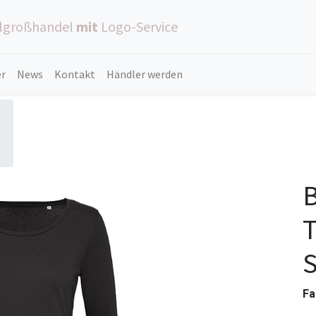
ilgroßhandel
mit
Logo-Service
er
News
Kontakt
Händler werden
T
Fa