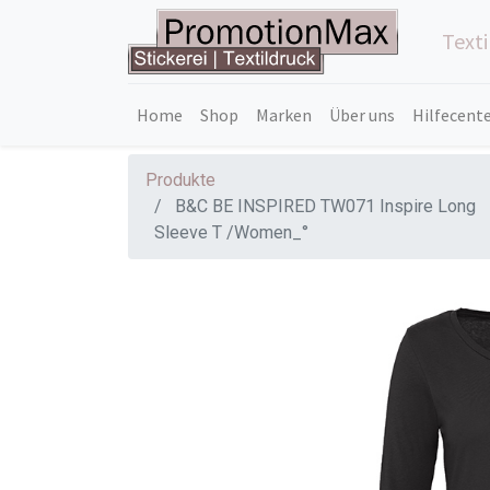
Text
Home
Shop
Marken
Über uns
Hilfecent
Produkte
B&C BE INSPIRED TW071 Inspire Long
Sleeve T /Women_°