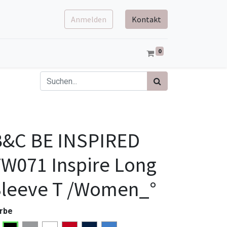
Anmelden
Kontakt
0
B&C BE INSPIRED
W071 Inspire Long
Sleeve T /Women_°
rbe