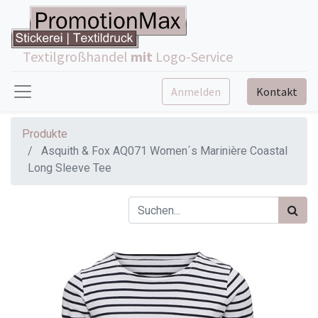
Textilgroßhandel
mit
Logo-Service
Anmelden
Kontakt
Produkte
Asquith & Fox AQ071 Women´s Marinière Coastal
Long Sleeve Tee