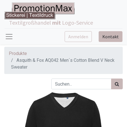
Textilgroßhandel
mit
Logo-Service
Anmelden
Kontakt
Produkte
Asquith & Fox AQ042 Men´s Cotton Blend V Neck
Sweater