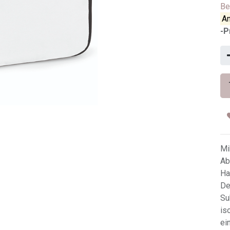
Be
An
-P
Mi
Ab
Ha
De
Su
is
ei