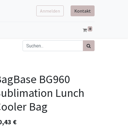
Anmelden
Kontakt
0
BagBase BG960
ublimation Lunch
ooler Bag
0,43
€