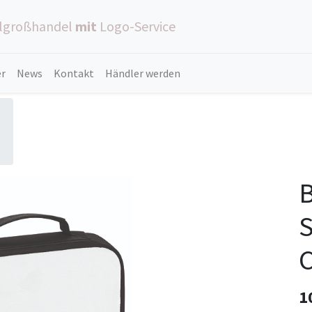
ilgroßhandel
mit
Logo-Service
er
News
Kontakt
Händler werden
S
C
1