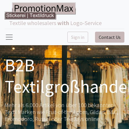
Textile wholesalers
with
Logo-Service
Sign in
Contact Us
B2B
Textilgroßhande
Mehr als 6.000 Artikel von über 100 bekannten
Textil Marken wie Fruit-of-the-Loom, Gildan, B&C,
Promodoro, Russel oder Tee Jays online.