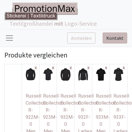
Textilgroßhandel
mit
Logo-Service
Anmelden
Kontakt
Produkte vergleichen
x
x
x
x
x
x
Russell
Russell
Russell
Russell
Russell
Russell
Collection
Collection
Collection
Collection
Collection
Collectio
R-
R-
R-
R-
R-
R-
922M-
923M-
932M-
932F-
933M-
933F-
0
0
0
0
0
0
Men
Men
Men
Ladies
Men
Ladies