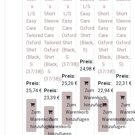
´s
´s
´s
´ L/S
´s
´
L/S
Short
L/S
Easy
Short
Short
Easy
Sleeve
Easy
Care
Sleeve
Sleeve
Care
Easy
Care
Oxford
Easy
Easy
Tailored
Care
Oxford
Shirt
Care
Care
Oxford
Tailored
Shirt
(Black,
Oxford
Oxford
Shirt
Oxford
(Black,
S)
Shirt
Shirt
(Black,
Shirt
S
(Black,
(Black,
Preis:
S
(Black,
(37/38))
S
S)
24,98
€
(37/38))
S
(37/38))
Preis:
Preis:
(37/38))
Preis:
25,26
€
Preis:
22,31
€
Zum
25,74
€
Preis:
22,94
€
Warenkorb
23,39
€
Zum
hinzufügen
Zum
Zum
Warenkorb
Zum
Waren
Warenkorb
Zum
hinzufügen
Warenkorb
hinzuf
hinzufügen
Warenkorb
hinzufügen
hinzufügen